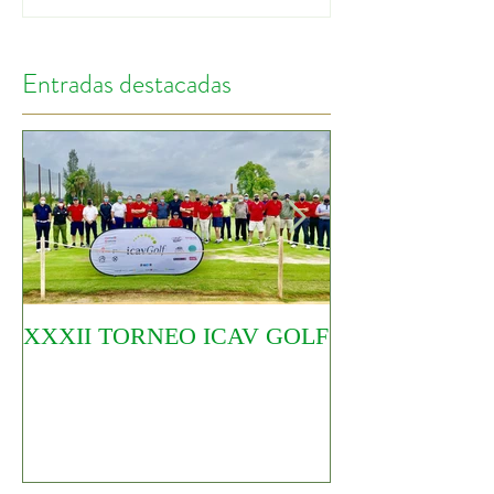
Entradas destacadas
XXXII TORNEO ICAV GOLF
COMIENZA EL
CIRCUITO YO