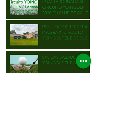
CUARTA JORNADA XI
CIRCUITO YOINGOLF
2026 EN CLUB DE GOLF
ESCORPIÓN
RESULTADOS TERCERA
PRUEBA XI CIRCUITO
YOINGOLF EL BOSQUE
SALIDAS SÁBADO
YOINGOLF EL BOSQUE
SALIDAS VIERNES
YOINGOLF EL BOSQUE
TERCERA JORNADA XI
CIRCUITO YOINGOLF
2026 EN CLUB DE GOLF EL
BOSQUE