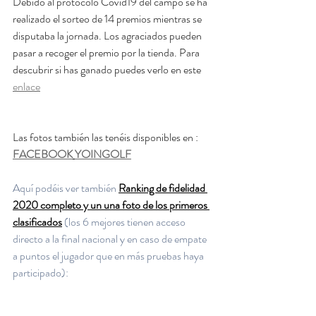
Debido al protocolo Covid19 del campo se ha 
realizado el sorteo de 14 premios mientras se 
disputaba la jornada. Los agraciados pueden 
pasar a recoger el premio por la tienda. Para 
descubrir si has ganado puedes verlo en este 
enlace
Las fotos también las tenéis disponibles en : 
FACEBOOK
YOINGOLF
Aquí podéis ver también 
Ranking de fidelidad 
2020 completo y un una foto de los primeros 
clasificados
 (los 6 mejores tienen acceso 
directo a la final nacional y en caso de empate 
a puntos el jugador que en más pruebas haya 
participado):