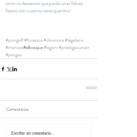
tanto os deseamos que paséis unas felices 
fiestas con vuestros seres queridos! 
#yoingolf
#foressos
#olivanova
#lagaliana
#manises
#elbosque 
#lagom
#prestigecurtain
#pangea
Comentarios
Escribir un comentario...