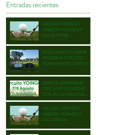
Entradas recientes
SALIDAS VIERNES Y
SÁBADO YOINGOLF
OLIVA NOVA
RESULTADOS CUARTA
PRUEBA XI CIRCUITO
YOINGOLF ESCORPIÓN
QUINTA JORNADA XI
CIRCUITO YOINGOLF
2026 EN OLIVANOVA
GOLF
SALIDAS VIERNES Y
SÁBADO YOINGOLF
ESCORPIÓN