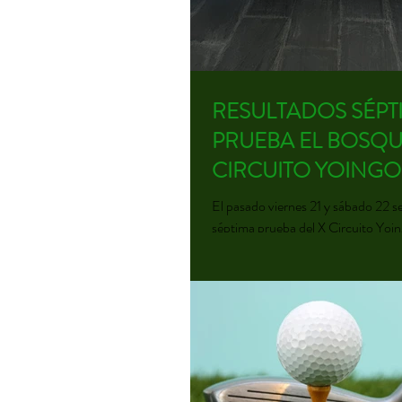
RESULTADOS SÉPT
PRUEBA EL BOSQU
CIRCUITO YOINGO
El pasado viernes 21 y sábado 22 se celebró la
séptima prueba del X Circuito Yoing
ocasión en el Club de Golf El Bosq
asistencia, entre los dos días, de m
jugadores que pudieron disfrutar d
día de golf aunque con mucho vient
del viernes. Al finalizar la jornada 
celebró la entrega de premios y sor
entre todos los asistentes. R
CATEGORÍAS PRIMERA CATEG