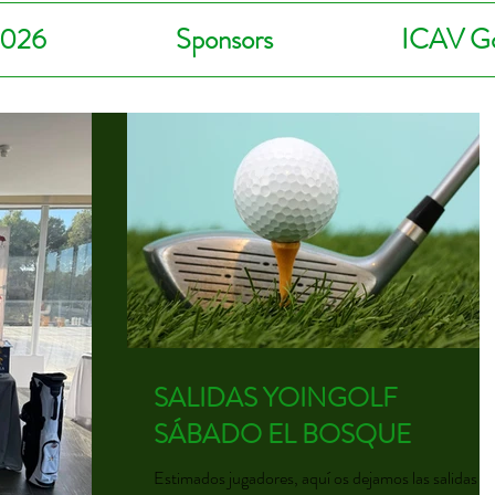
2026
Sponsors
ICAV Go
SALIDAS YOINGOLF
SÁBADO EL BOSQUE
Estimados jugadores, aquí os dejamos las salidas de