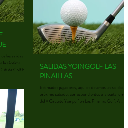
para el sábado 22, así que SI NO ERES SOCIO
DEL BOSQUE y quieres participar en esta prueb
sigue TODOS LOS PASOS que te indicamos a
continuación (*) Preinscríbete en la web de Yoingolf
en opción de viernes o s
F
UE
s las salidas del
a la séptima
SALIDAS YOINGOLF LAS
Club de Golf El
PINAILLAS
Estimados jugadores, aquí os dejamos las salidas de
LENDARIO X
próximo sábado, correspondientes a la sexta jorna
del X Circuito Yoingolf en Las Pinaillas Golf. Al
finalizar la jornada se efectuará la entrega de premi
y sorteo de regalos entre los asistentes. ¡Os
esperamos a todos! PATROCINADORES