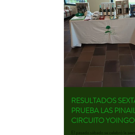
RESULTADOS SEXT
PRUEBA LAS PINAI
CIRCUITO YOINGO
El pasado sábado se celebró la sex