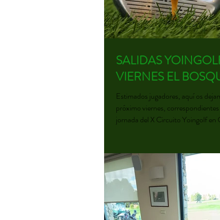
clasificado:
SALIDAS YOINGOL
VIERNES EL BOSQ
Estimados jugadores, aquí os dejamo
próximo viernes, correspondientes 
jornada del X Circuito Yoingolf en 
Bosque. La entrega de premios se realizará al
finalizar la jornada del sábado. ¡Os esperamos a
todos! PATROCINADORES CA
CIRCUITO ¡ Desde Yoingolf os deseamos una
buena salida!