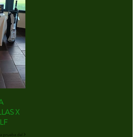
CALENDARIO X CIRCUITO ¡ Desde Yoingolf os
deseamos una buena salida!
A
LLAS X
LF
ta prueba del X