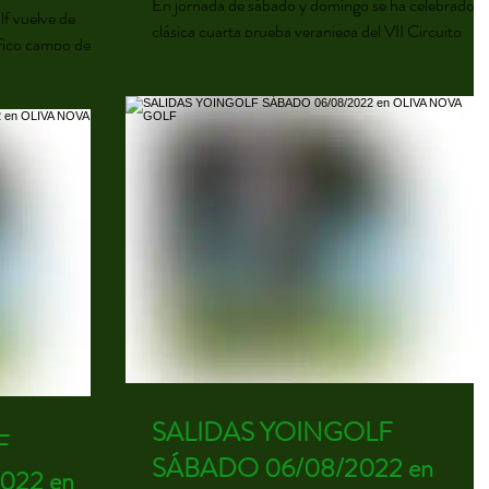
En jornada de sábado y domingo se ha celebrado la
lf vuelve de
clásica cuarta prueba veraniega del VII Circuito
fico campo de El
Yoingolf en Oliva Nova Golf, con éxito...
SALIDAS YOINGOLF
F
SÁBADO 06/08/2022 en
022 en