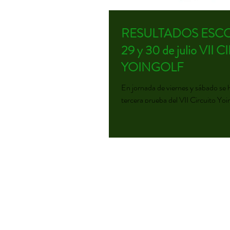
RESULTADOS ESC
29 y 30 de julio VII CIRCUITO
YOINGOLF
En jornada de viernes y sábado se 
tercera prueba del VII Circuito Yoi
de Golf Escorpión con el patrocinio