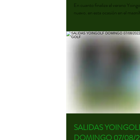
En cuanto finaliza el verano Yoingo
nuevo, en esta ocasión en el magní
Bosque, en jornada de sábado, el...
SALIDAS YOINGOL
DOMINGO 07/08/2