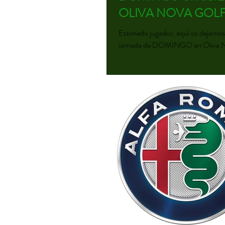
OLIVA NOVA GOL
Estimado jugador, aquí os dejamos l
jornada de DOMINGO en Oliva N