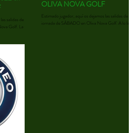
OLIVA NOVA GOLF
F
Estimado jugador, aquí os dejamos las salidas de la
as salidas de la
jornada de SÁBADO en Oliva Nova Golf. A lo lar
ova Golf. La
del día de hoy publicaremos las del...
entrega de premios y sorteo de regalos se...