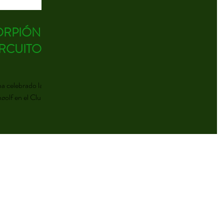
ORPIÓN
ha celebrado la
ngolf en el Club
...