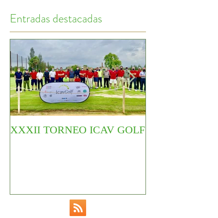
Entradas destacadas
XXXII TORNEO ICAV GOLF
COMIENZA EL
CIRCUITO YO