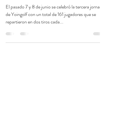
YOINGOLF EN REAL CLUB
DE GOLF DE MANISES
El pasado 7 y 8 de junio se celebró la tercera jornada
de Yoingolf con un total de 161 jugadores que se
repartieron en dos tiros cada...