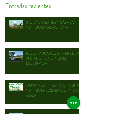
Entradas recientes
SALIDAS VIERNES Y SÁBADO
YOINGOLF OLIVA NOVA
RESULTADOS CUARTA PRUEBA
XI CIRCUITO YOINGOLF
ESCORPIÓN
QUINTA JORNADA XI CIRCUITO
YOINGOLF 2026 EN OLIVANOVA
GOLF
SALIDAS VIERNES Y SÁBADO