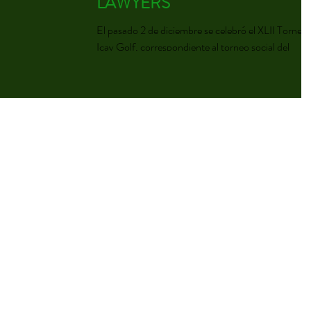
LAWYERS"
El pasado 2 de diciembre se celebró el XLII Torneo
Icav Golf, correspondiente al torneo social del
cuarto trimestre de 2023 y en la que...