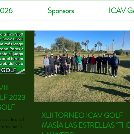
2026
Sponsors
ICAV Go
III
LF 2023
GOLF
XLII TORNEO ICAV GOLF
desearle una Feliz
MASÍA LAS ESTRELLAS "THE
l próximo 20 de
ma...