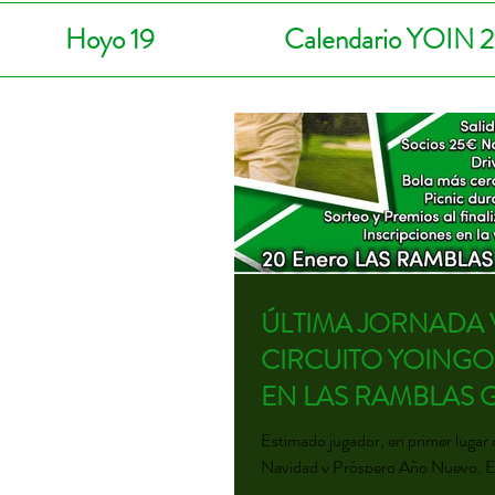
Hoyo 19
Calendario YOIN 
ÚLTIMA JORNADA V
CIRCUITO YOINGO
EN LAS RAMBLAS 
Estimado jugador, en primer lugar 
Navidad y Próspero Año Nuevo. E
enero de 2024 celebraremos la últi