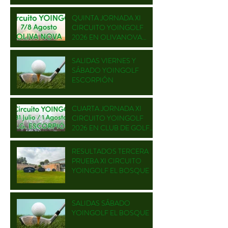
QUINTA JORNADA XI
CIRCUITO YOINGOLF
2026 EN OLIVANOVA
GOLF
SALIDAS VIERNES Y
SÁBADO YOINGOLF
ESCORPIÓN
CUARTA JORNADA XI
CIRCUITO YOINGOLF
2026 EN CLUB DE GOLF
ESCORPIÓN
RESULTADOS TERCERA
PRUEBA XI CIRCUITO
YOINGOLF EL BOSQUE
SALIDAS SÁBADO
YOINGOLF EL BOSQUE