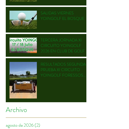
SALIDAS VIERNES
YOINGOLF EL BOSQUE
TERCERA JORNADA XI
CIRCUITO YOINGOLF
2026 EN CLUB DE GOLF EL
BOSQUE
RESULTADOS SEGUNDA
PRUEBA XI CIRCUITO
YOINGOLF FORESSOS
GOLF
Archivo
agosto de 2026
(2)
2 entradas