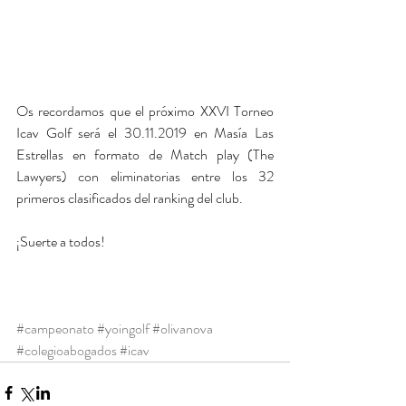
Os recordamos que el próximo XXVI Torneo 
Icav Golf será el 30.11.2019 en Masía Las 
Estrellas en formato de Match play (The 
Lawyers) con eliminatorias entre los 32 
primeros clasificados del ranking del club.
¡Suerte a todos!
#campeonato
#yoingolf
#olivanova
#colegioabogados
#icav