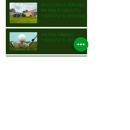
RESULTADOS TERCERA
PRUEBA XI CIRCUITO
YOINGOLF EL BOSQUE
SALIDAS SÁBADO
YOINGOLF EL BOSQUE
SALIDAS VIERNES
YOINGOLF EL BOSQUE
TERCERA JORNADA XI
CIRCUITO YOINGOLF
2026 EN CLUB DE GOLF EL
BOSQUE
RESULTADOS SEGUNDA
PRUEBA XI CIRCUITO
YOINGOLF FORESSOS
GOLF