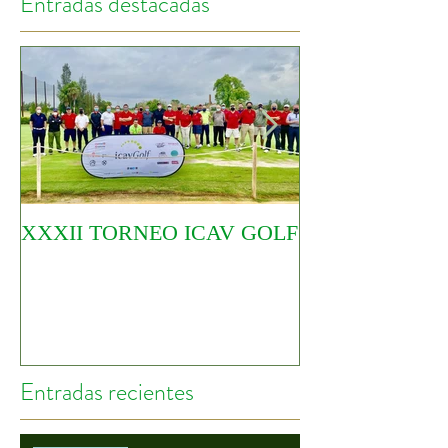
Entradas destacadas
XXXII TORNEO ICAV GOLF
COMIENZA EL
CIRCUITO YO
Entradas recientes