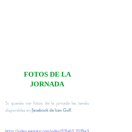
FOTOS DE LA 
JORNADA
Si queréis ver fotos de la jornada las tenéis 
disponibles en 
f
acebook de Icav Golf
. 
https://video.wixstatic.com/video/931a63_110fbe3