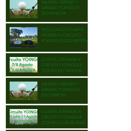
SALIDAS VIERNES Y
SÁBADO YOINGOLF
OLIVA NOVA
RESULTADOS CUARTA
PRUEBA XI CIRCUITO
YOINGOLF ESCORPIÓN
QUINTA JORNADA XI
CIRCUITO YOINGOLF
2026 EN OLIVANOVA
GOLF
SALIDAS VIERNES Y
SÁBADO YOINGOLF
ESCORPIÓN
CUARTA JORNADA XI
CIRCUITO YOINGOLF
2026 EN CLUB DE GOLF
ESCORPIÓN