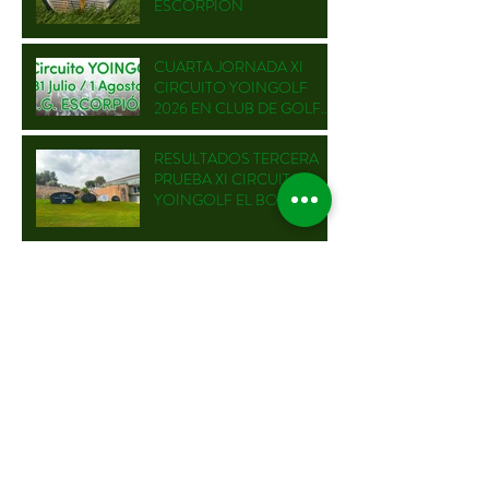
ESCORPIÓN
CUARTA JORNADA XI
CIRCUITO YOINGOLF
2026 EN CLUB DE GOLF
ESCORPIÓN
RESULTADOS TERCERA
PRUEBA XI CIRCUITO
YOINGOLF EL BOSQUE
SALIDAS SÁBADO
YOINGOLF EL BOSQUE
SALIDAS VIERNES
YOINGOLF EL BOSQUE
TERCERA JORNADA XI