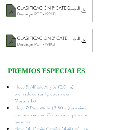
CLASIFICACIÓN 1ª CATEGORÍA
.pdf
Descargar PDF • 192KB
CLASIFICACIÓN 2ª CATEGORÍA
.pdf
Descargar PDF • 191KB
PREMIOS ESPECIALES
Hoyo 5: Alfredo Argilés  (2,01 m)  
premiado con un kg de carne en 
Meatmarket 
Hoyo 7: Paco Molla  (3,50 m ) premiado 
con una cena en Contrapunto para dos 
personas
Hoyo 14: Daniel Catalán (4,40 m) , se 