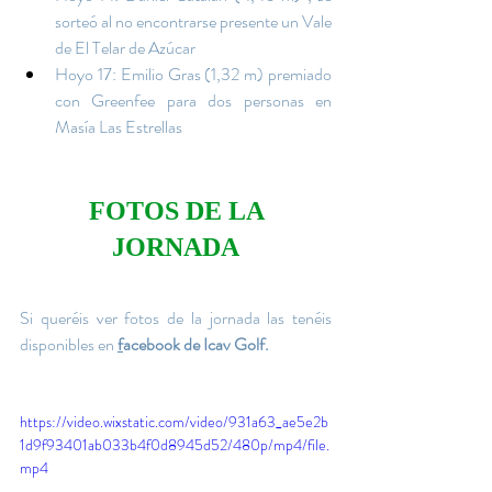
sorteó al no encontrarse presente un Vale 
de El Telar de Azúcar
Hoyo 17: Emilio Gras (1,32 m) premiado 
con Greenfee para dos personas en 
Masía Las Estrellas
FOTOS DE LA 
JORNADA
Si queréis ver fotos de la jornada las tenéis 
disponibles en 
f
acebook de Icav Golf
. 
https://video.wixstatic.com/video/931a63_ae5e2b
1d9f93401ab033b4f0d8945d52/480p/mp4/file.
mp4