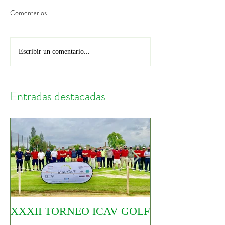
Comentarios
Escribir un comentario...
Entradas destacadas
XXXII TORNEO ICAV GOLF
COMIENZA EL
CIRCUITO YO