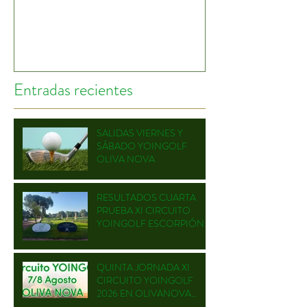
Entradas recientes
SALIDAS VIERNES Y
SÁBADO YOINGOLF
OLIVA NOVA
RESULTADOS CUARTA
PRUEBA XI CIRCUITO
YOINGOLF ESCORPIÓN
QUINTA JORNADA XI
CIRCUITO YOINGOLF
2026 EN OLIVANOVA
GOLF