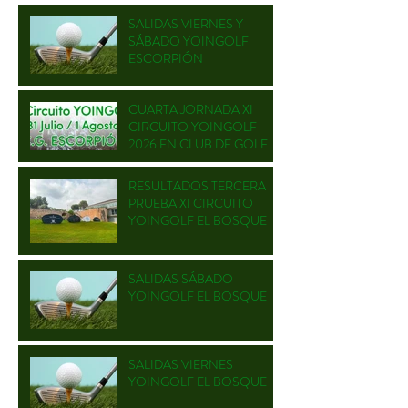
SALIDAS VIERNES Y
SÁBADO YOINGOLF
ESCORPIÓN
CUARTA JORNADA XI
CIRCUITO YOINGOLF
2026 EN CLUB DE GOLF
ESCORPIÓN
RESULTADOS TERCERA
PRUEBA XI CIRCUITO
YOINGOLF EL BOSQUE
SALIDAS SÁBADO
YOINGOLF EL BOSQUE
SALIDAS VIERNES
YOINGOLF EL BOSQUE