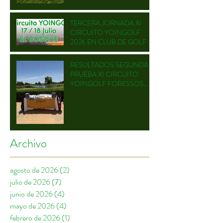
TERCERA JORNADA XI
CIRCUITO YOINGOLF
2026 EN CLUB DE GOLF EL
BOSQUE
RESULTADOS SEGUNDA
PRUEBA XI CIRCUITO
YOINGOLF FORESSOS
GOLF
Archivo
agosto de 2026
(2)
2 entradas
julio de 2026
(7)
7 entradas
junio de 2026
(4)
4 entradas
mayo de 2026
(4)
4 entradas
febrero de 2026
(1)
1 entrada