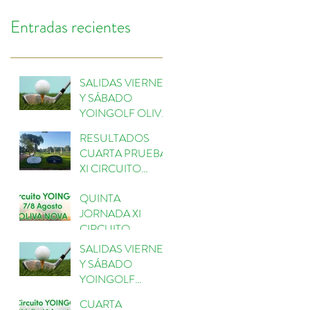
Entradas recientes
SALIDAS VIERNES
Y SÁBADO
YOINGOLF OLIVA
NOVA
RESULTADOS
CUARTA PRUEBA
XI CIRCUITO
YOINGOLF
QUINTA
ESCORPIÓN
JORNADA XI
CIRCUITO
YOINGOLF 2026
SALIDAS VIERNES
EN OLIVANOVA
Y SÁBADO
GOLF
YOINGOLF
ESCORPIÓN
CUARTA