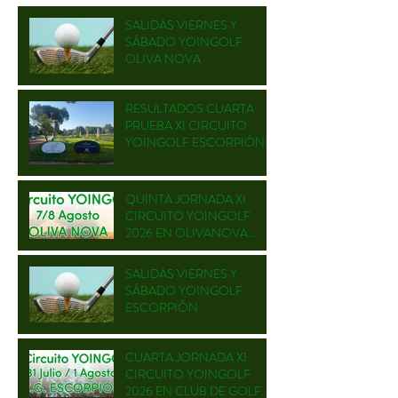
SALIDAS VIERNES Y
SÁBADO YOINGOLF
OLIVA NOVA
RESULTADOS CUARTA
PRUEBA XI CIRCUITO
YOINGOLF ESCORPIÓN
QUINTA JORNADA XI
CIRCUITO YOINGOLF
2026 EN OLIVANOVA
GOLF
SALIDAS VIERNES Y
SÁBADO YOINGOLF
ESCORPIÓN
CUARTA JORNADA XI
CIRCUITO YOINGOLF
2026 EN CLUB DE GOLF