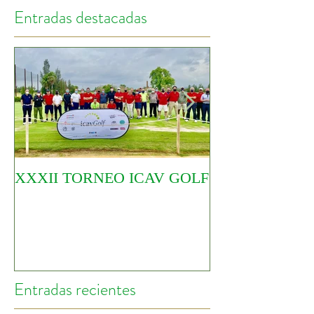
Entradas destacadas
XXXII TORNEO ICAV GOLF
COMIENZA EL
CIRCUITO YO
Entradas recientes