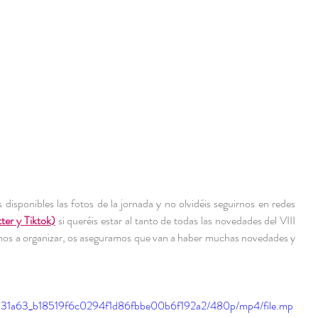
s disponibles las fotos de la jornada y no olvidéis seguirnos en redes 
tter
 y 
Tiktok
)
 si queréis estar al tanto de todas las novedades del VIII 
mos a organizar, os aseguramos que van a haber muchas novedades y 
eo/931a63_b18519f6c0294f1d86fbbe00b6f192a2/480p/mp4/file.mp