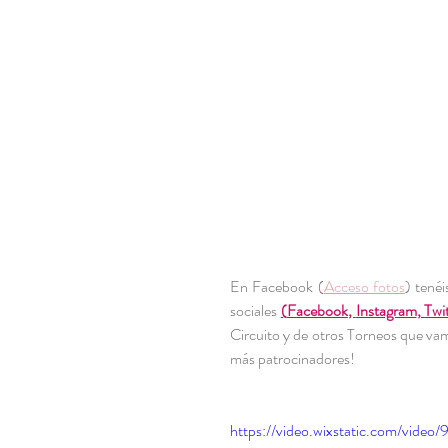
En Facebook (
Acceso fotos
) tenéi
sociales 
(
Facebook
, 
Instagram
, 
Twi
Circuito y de otros Torneos que va
más patrocinadores!
https://video.wixstatic.com/vid