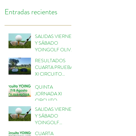
Entradas recientes
SALIDAS VIERNES
Y SÁBADO
YOINGOLF OLIVA
NOVA
RESULTADOS
CUARTA PRUEBA
XI CIRCUITO
YOINGOLF
QUINTA
ESCORPIÓN
JORNADA XI
CIRCUITO
YOINGOLF 2026
SALIDAS VIERNES
EN OLIVANOVA
Y SÁBADO
GOLF
YOINGOLF
ESCORPIÓN
CUARTA