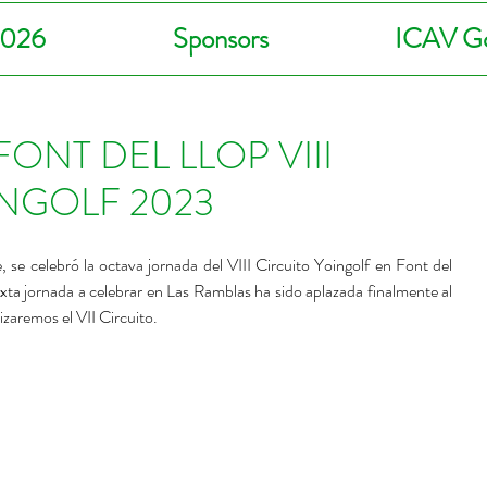
2026
Sponsors
ICAV Go
ONT DEL LLOP VIII
INGOLF 2023
se celebró la octava jornada del VIII Circuito Yoingolf en Font del 
ta jornada a celebrar en Las Ramblas ha sido aplazada finalmente al 
izaremos el VII Circuito.