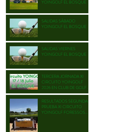
YOINGOLF EL BOSQUE
SALIDAS SÁBADO
YOINGOLF EL BOSQUE
SALIDAS VIERNES
YOINGOLF EL BOSQUE
TERCERA JORNADA XI
CIRCUITO YOINGOLF
2026 EN CLUB DE GOLF EL
BOSQUE
RESULTADOS SEGUNDA
PRUEBA XI CIRCUITO
YOINGOLF FORESSOS
GOLF