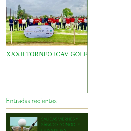
XXXII TORNEO ICAV GOLF
COMIENZA EL
CIRCUITO YO
Entradas recientes
SALIDAS VIERNES Y
SÁBADO YOINGOLF
OLIVA NOVA