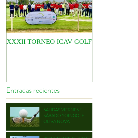
XXXII TORNEO ICAV GOLF
COMIENZA EL
CIRCUITO YO
Entradas recientes
SALIDAS VIERNES Y
SÁBADO YOINGOLF
OLIVA NOVA