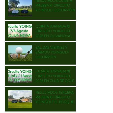
RESULTADOS CUARTA
PRUEBA XI CIRCUITO
YOINGOLF ESCORPIÓN
QUINTA JORNADA XI
CIRCUITO YOINGOLF
2026 EN OLIVANOVA
GOLF
SALIDAS VIERNES Y
SÁBADO YOINGOLF
ESCORPIÓN
CUARTA JORNADA XI
CIRCUITO YOINGOLF
2026 EN CLUB DE GOLF
ESCORPIÓN
RESULTADOS TERCERA
PRUEBA XI CIRCUITO
YOINGOLF EL BOSQUE