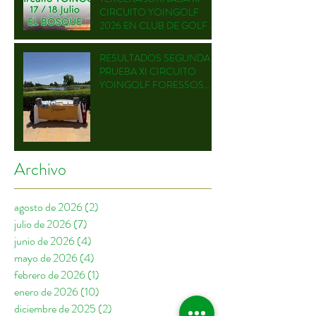
CIRCUITO YOINGOLF
2026 EN CLUB DE GOLF EL
BOSQUE
RESULTADOS SEGUNDA
PRUEBA XI CIRCUITO
YOINGOLF FORESSOS
GOLF
Archivo
agosto de 2026
(2)
2 entradas
julio de 2026
(7)
7 entradas
junio de 2026
(4)
4 entradas
mayo de 2026
(4)
4 entradas
febrero de 2026
(1)
1 entrada
enero de 2026
(10)
10 entradas
diciembre de 2025
(2)
2 entradas