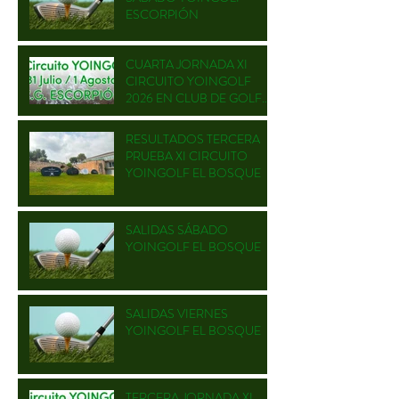
ESCORPIÓN
CUARTA JORNADA XI
CIRCUITO YOINGOLF
2026 EN CLUB DE GOLF
ESCORPIÓN
RESULTADOS TERCERA
PRUEBA XI CIRCUITO
YOINGOLF EL BOSQUE
SALIDAS SÁBADO
YOINGOLF EL BOSQUE
SALIDAS VIERNES
YOINGOLF EL BOSQUE
TERCERA JORNADA XI