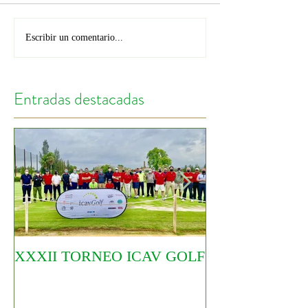
Escribir un comentario...
Entradas destacadas
XXXII TORNEO ICAV GOLF
COMIENZA EL
CIRCUITO YO