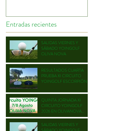
Entradas recientes
SALIDAS VIERNES Y
SÁBADO YOINGOLF
OLIVA NOVA
RESULTADOS CUARTA
PRUEBA XI CIRCUITO
YOINGOLF ESCORPIÓN
QUINTA JORNADA XI
CIRCUITO YOINGOLF
2026 EN OLIVANOVA
GOLF
SALIDAS VIERNES Y
SÁBADO YOINGOLF