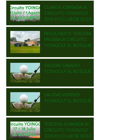
CUARTA JORNADA XI
CIRCUITO YOINGOLF
2026 EN CLUB DE GOLF
ESCORPIÓN
RESULTADOS TERCERA
PRUEBA XI CIRCUITO
YOINGOLF EL BOSQUE
SALIDAS SÁBADO
YOINGOLF EL BOSQUE
SALIDAS VIERNES
YOINGOLF EL BOSQUE
TERCERA JORNADA XI
CIRCUITO YOINGOLF
2026 EN CLUB DE GOLF EL