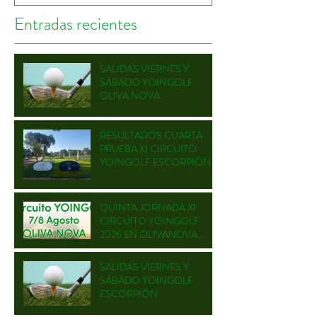
Entradas recientes
SALIDAS VIERNES Y
SÁBADO YOINGOLF
OLIVA NOVA
RESULTADOS CUARTA
PRUEBA XI CIRCUITO
YOINGOLF ESCORPIÓN
QUINTA JORNADA XI
CIRCUITO YOINGOLF
2026 EN OLIVANOVA
GOLF
SALIDAS VIERNES Y
SÁBADO YOINGOLF
ESCORPIÓN