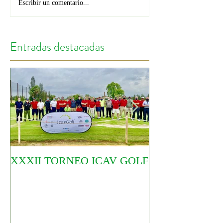
Escribir un comentario...
Entradas destacadas
XXXII TORNEO ICAV GOLF
COMIENZA EL
CIRCUITO YO