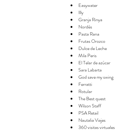
Easywater  
Illy  
Granja Rinya  
Nordés  
Pasta Rana  
Frutas Orozco  
Dulce de Leche  
Mila Peris  
El Telar de azúcar  
Sara Labarta  
God save my swing  
Ferratti  
Rotular  
The Best quest  
Wilson Staff  
PSA Retail  
Nautalia Viajes  
360 visitas virtuales 