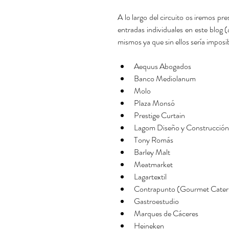
A lo largo del circuito os iremos p
entradas individuales en este blog 
mismos ya que sin ellos sería imposib
Aequus Abogados  
Banco Mediolanum  
Molo   
Plaza Monsó  
Prestige Curtain  
Lagom Diseño y Construcción 
Tony Romás  
Barley Malt  
Meatmarket  
Lagartextil  
Contrapunto (Gourmet Cateri
Gastroestudio   
Marques de Cáceres  
Heineken  