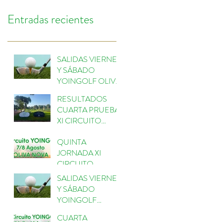
Entradas recientes
SALIDAS VIERNES
Y SÁBADO
YOINGOLF OLIVA
NOVA
RESULTADOS
CUARTA PRUEBA
XI CIRCUITO
YOINGOLF
QUINTA
ESCORPIÓN
JORNADA XI
CIRCUITO
YOINGOLF 2026
SALIDAS VIERNES
EN OLIVANOVA
Y SÁBADO
GOLF
YOINGOLF
ESCORPIÓN
CUARTA