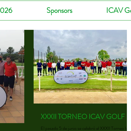
2026
Sponsors
ICAV Go
XXXII TORNEO ICAV GOLF
El pasado 5 de junio se celebró el XXXII Torneo Icav