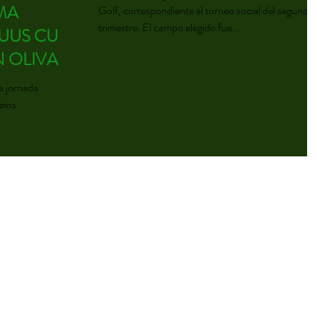
MA
Golf, correspondiente al torneo social del segundo
trimestre. El campo elegido fue...
QUUS CUP
N OLIVA
gios
 Nova, con...