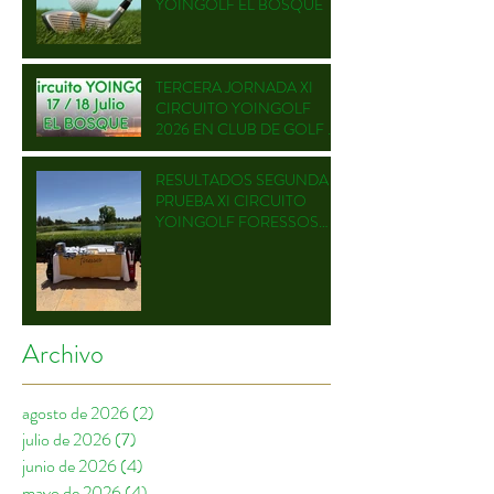
YOINGOLF EL BOSQUE
TERCERA JORNADA XI
CIRCUITO YOINGOLF
2026 EN CLUB DE GOLF EL
BOSQUE
RESULTADOS SEGUNDA
PRUEBA XI CIRCUITO
YOINGOLF FORESSOS
GOLF
Archivo
agosto de 2026
(2)
2 entradas
julio de 2026
(7)
7 entradas
junio de 2026
(4)
4 entradas
mayo de 2026
(4)
4 entradas