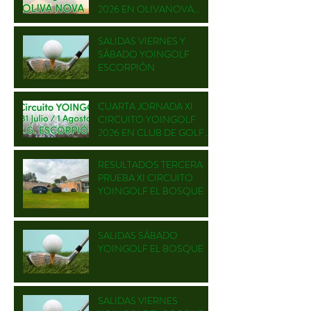
2026 EN OLIVANOVA
GOLF
SALIDAS VIERNES Y
SÁBADO YOINGOLF
ESCORPIÓN
CUARTA JORNADA XI
CIRCUITO YOINGOLF
2026 EN CLUB DE GOLF
ESCORPIÓN
RESULTADOS TERCERA
PRUEBA XI CIRCUITO
YOINGOLF EL BOSQUE
SALIDAS SÁBADO
YOINGOLF EL BOSQUE
SALIDAS VIERNES