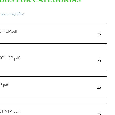
 por categorías:
C HCP
.pdf
SC HCP
.pdf
P
.pdf
STINTA
.pdf