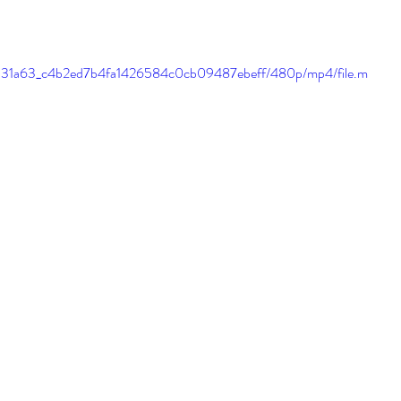
deo/931a63_c4b2ed7b4fa1426584c0cb09487ebeff/480p/mp4/file.m