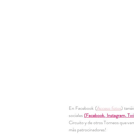
En Facebook (
Acceso fotos
) tenéi
sociales 
(
Facebook
, 
Instagram
, 
Twi
Circuito y de otros Torneos que va
más patrocinadores!