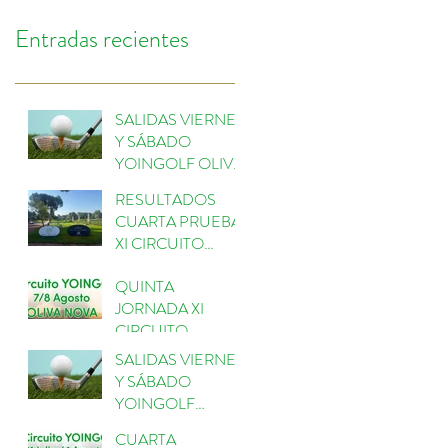
Entradas recientes
SALIDAS VIERNES
Y SÁBADO
YOINGOLF OLIVA
NOVA
RESULTADOS
CUARTA PRUEBA
XI CIRCUITO
YOINGOLF
QUINTA
ESCORPIÓN
JORNADA XI
CIRCUITO
YOINGOLF 2026
SALIDAS VIERNES
EN OLIVANOVA
Y SÁBADO
GOLF
YOINGOLF
ESCORPIÓN
CUARTA