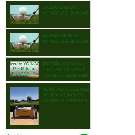
SALIDAS SÁBADO
YOINGOLF EL BOSQUE
SALIDAS VIERNES
YOINGOLF EL BOSQUE
TERCERA JORNADA XI
CIRCUITO YOINGOLF
2026 EN CLUB DE GOLF EL
BOSQUE
RESULTADOS SEGUNDA
PRUEBA XI CIRCUITO
YOINGOLF FORESSOS
GOLF