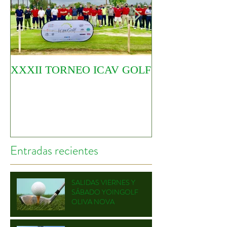
XXXII TORNEO ICAV GOLF
COMIENZA EL
CIRCUITO YO
Entradas recientes
SALIDAS VIERNES Y
SÁBADO YOINGOLF
OLIVA NOVA