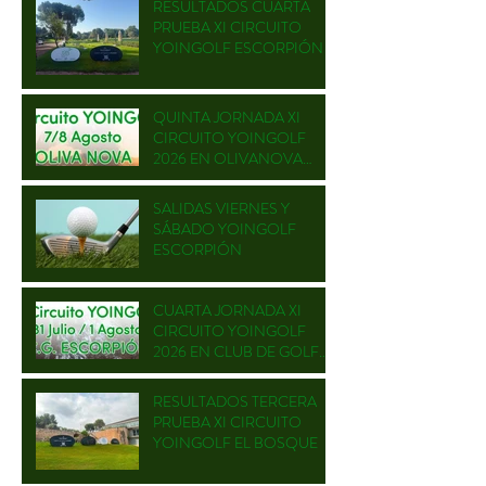
RESULTADOS CUARTA
PRUEBA XI CIRCUITO
YOINGOLF ESCORPIÓN
QUINTA JORNADA XI
CIRCUITO YOINGOLF
2026 EN OLIVANOVA
GOLF
SALIDAS VIERNES Y
SÁBADO YOINGOLF
ESCORPIÓN
CUARTA JORNADA XI
CIRCUITO YOINGOLF
2026 EN CLUB DE GOLF
ESCORPIÓN
RESULTADOS TERCERA
PRUEBA XI CIRCUITO
YOINGOLF EL BOSQUE