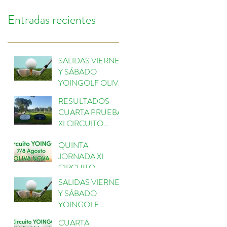
Entradas recientes
SALIDAS VIERNES
Y SÁBADO
YOINGOLF OLIVA
NOVA
RESULTADOS
CUARTA PRUEBA
XI CIRCUITO
YOINGOLF
QUINTA
ESCORPIÓN
JORNADA XI
CIRCUITO
YOINGOLF 2026
SALIDAS VIERNES
EN OLIVANOVA
Y SÁBADO
GOLF
YOINGOLF
ESCORPIÓN
CUARTA