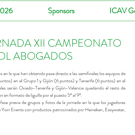
2026
Sponsors
ICAV Go
NADA XII CAMPEONATO
BOL ABOGADOS
 en la que han obtenido pase directo a las semifinales los equipos de 
ntos) en el Grupo 1 y Gijón (6 puntos) y Tenerife (6 puntos) en el 
les serán Oviedo-Tenerife y Gijón-Valencia quedando el resto de 
en formato de liguilla por el puesto 5º al 9º. 
ase previa de grupos y fotos de la jornada en la que los jugadores 
de Yoin Events con productos patrocinados por Heineken, Easywater, 