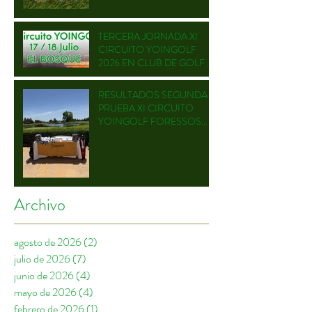
TERCERA JORNADA XI
CIRCUITO YOINGOLF
2026 EN CLUB DE GOLF EL
BOSQUE
RESULTADOS SEGUNDA
PRUEBA XI CIRCUITO
YOINGOLF FORESSOS
GOLF
Archivo
agosto de 2026
(2)
2 entradas
julio de 2026
(7)
7 entradas
junio de 2026
(4)
4 entradas
mayo de 2026
(4)
4 entradas
febrero de 2026
(1)
1 entrada